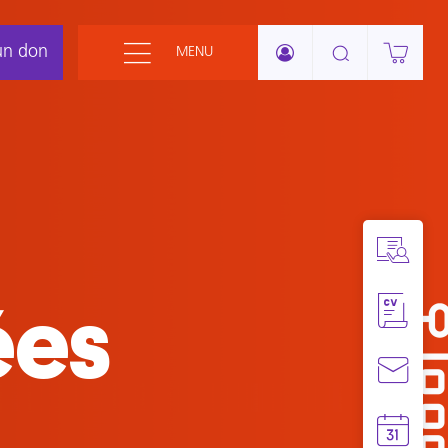
un don
MENU
té