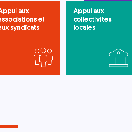
Appui aux
Appui aux
associations et
collectivités
aux syndicats
locales