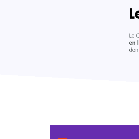
L
Le 
en 
don