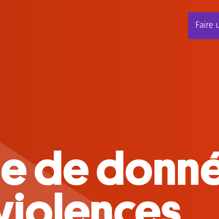
Faire 
ort d'activi
u Centre