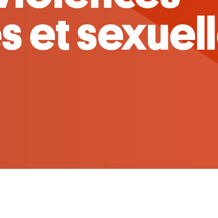
ne Auclert 
e !