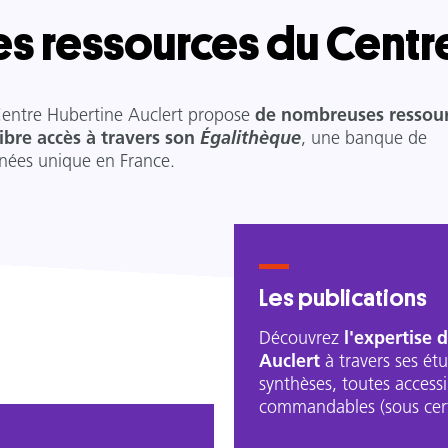
es ressources du Centr
Centre Hubertine Auclert propose
de nombreuses ressou
libre accès à travers son
Égalithèque
, une banque de
nées unique en France.
Les publications
Découvrez
l'expertise 
Auclert
à travers ses étu
synthèses, toutes access
commandables (sous cert