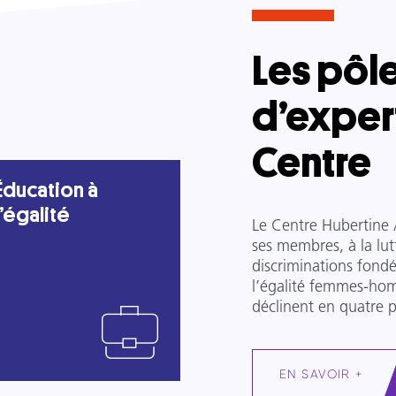
Les pôl
d’exper
Centre
Éducation à
l’égalité
Le Centre Hubertine 
ses membres, à la lutt
discriminations fondé
l’égalité femmes-hom
déclinent en quatre p
EN SAVOIR +