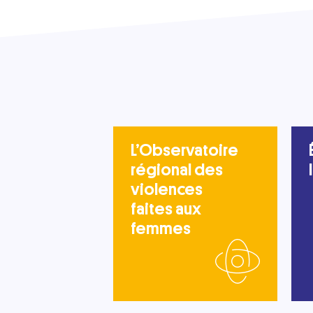
L’Observatoire
régional des
violences
faites aux
femmes