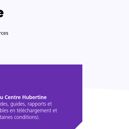
e
rces
du Centre Hubertine
des, guides, rapports et
ibles en téléchargement et
aines conditions).