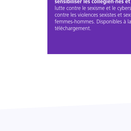
sensibiliser les collégien·nes et
lutte contre le sexisme et le cybers
contre les violences sexistes et sexu
femmes-hommes. Disponibles à l
téléchargement.