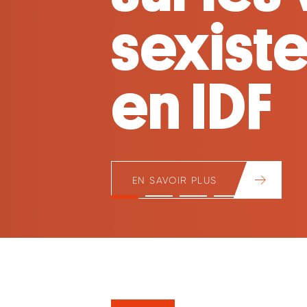
Huberti
en lign
EN SAVOIR +