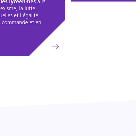
 les lycéen·nes
à la
exisme, la lutte
elles et l'égalité
a commande et en