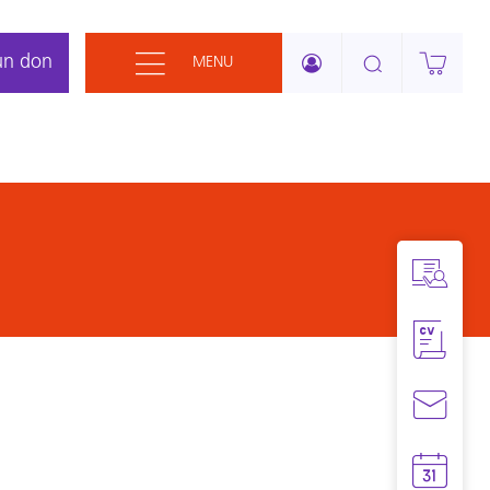
un don
MENU