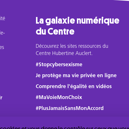
ité
La galaxie numérique
du Centre
le-
Découvrez les sites ressources du
es
Centre Hubertine Auclert.
#Stopcybersexisme
Je protège ma vie privée en ligne
Comprendre l'égalité en vidéos
#MaVoieMonChoix
r
#PlusJamaisSansMonAccord
s cookies et vous donne le contrôle sur ceux que vou