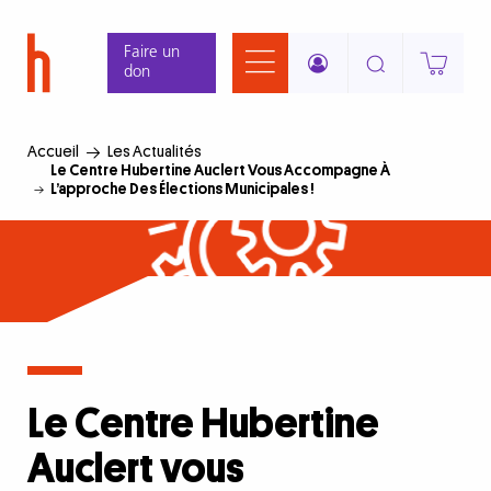
Aller
Panneau de gestion des cookies
au
Faire un
contenu
don
principal
Accueil
Les Actualités
Le Centre Hubertine Auclert Vous Accompagne À
L’approche Des Élections Municipales !
Le Centre Hubertine
Auclert vous