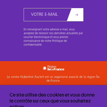
Email
En renseignant votre adresse e-mail, vous
acceptez de recevoir nos dernières actualités par
courrier électronique et vous prenez
connaissance de notre Politique de
confidentialité.
Le centre Hubertine Auclert est un organisme associé de la région Île-
de-France.
Accéder à l'espace Membres
Ce site utilise des cookies et vous donne
Mentions légales et politique de confidentialité
le contrôle sur ceux que vous souhaitez
© 2026 Centre Hubertine Auclert
activer