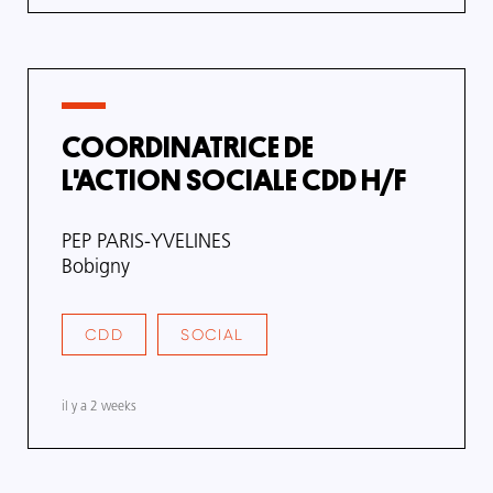
de
mise
à
jour
COORDINATRICE DE
L'ACTION SOCIALE CDD H/F
Nom
PEP PARIS-YVELINES
de
Adresse
Bobigny
l'organisme
de
l'organisme
CDD
SOCIAL
TYPE
SECTEUR
DE
/
CONTRAT
DOMAINE
DE
il y a 2 weeks
COMPÉTENCE
Date
de
mise
à
jour