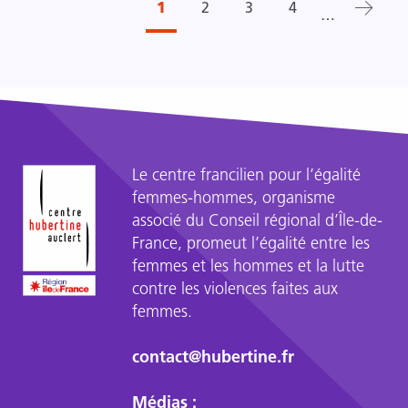
Page
Page
1
Admin
2
Admin
3
Admin
4
…
suivant
courante
page
page
page
Pagination
Le centre francilien pour l’égalité
femmes-hommes, organisme
associé du Conseil régional d’Île-de-
France, promeut l’égalité entre les
femmes et les hommes et la lutte
contre les violences faites aux
femmes.
contact@hubertine.fr
Médias :