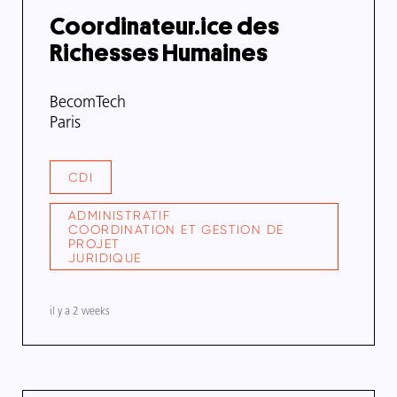
Coordinateur.ice des
Richesses Humaines
Nom
BecomTech
de
Adresse
Paris
l'organisme
de
l'organisme
CDI
TYPE
DE
CONTRAT
ADMINISTRATIF
COORDINATION ET GESTION DE
SECTEUR
PROJET
/
JURIDIQUE
DOMAINE
DE
COMPÉTENCE
il y a 2 weeks
Date
de
mise
à
jour