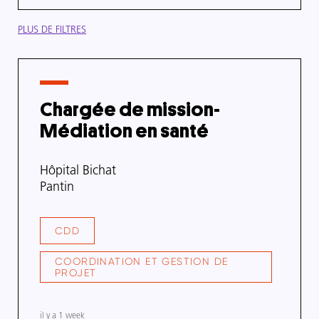
PLUS DE FILTRES
Chargée de mission-
Médiation en santé
Nom
Hôpital Bichat
de
Adresse
Pantin
l'organisme
de
l'organisme
CDD
TYPE
DE
CONTRAT
COORDINATION ET GESTION DE
SECTEUR
PROJET
/
DOMAINE
DE
il y a 1 week
COMPÉTENCE