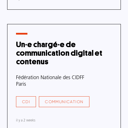
Date
de
mise
à
jour
Un·e chargé·e de
communication digital et
contenus
Nom
Fédération Nationale des CIDFF
de
Adresse
Paris
l'organisme
de
l'organisme
CDI
COMMUNICATION
TYPE
SECTEUR
DE
/
CONTRAT
DOMAINE
DE
il y a 2 weeks
COMPÉTENCE
Date