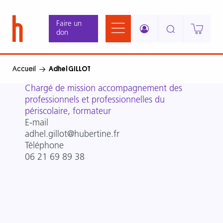
Aller
Panneau de gestion des cookies
au
Faire un
contenu
don
principal
Accueil
Adhel GILLOT
Intitulé
Chargé de mission accompagnement des
du
professionnels et professionnelles du
poste
périscolaire, formateur
E-mail
adhel.gillot@hubertine.fr
Téléphone
06 21 69 89 38