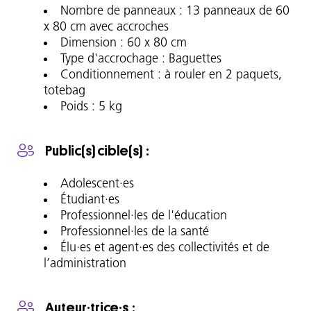
le
Nombre de panneaux : 13 panneaux de 60
droit
x 80 cm avec accroches
à
Dimension : 60 x 80 cm
l’IVG
Type d'accrochage : Baguettes
et
Conditionnement : à rouler en 2 paquets,
contraception
totebag
avec
Poids : 5 kg
la
Dr
Public(s) cible(s)
Martine
Hatchuel,
Adolescent·es
le
Étudiant·es
droit
Professionnel·les de l'éducation
à
Professionnel·les de la santé
l’instruction
Élu·es et agent·es des collectivités et de
avec
l’administration
l’Association
Sruti,
le
Auteur·trice·s