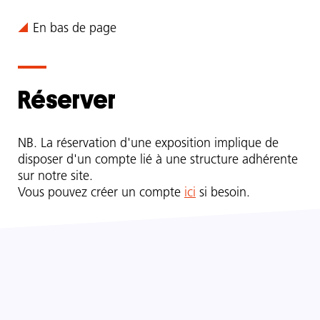
le
droit
Comment
En bas de page
à
accéder
vivre
à
en
la
paix
Réserver
ressource
avec
?
Hind
Kouri
NB. La réservation d'une exposition implique de
et
disposer d'un compte lié à une structure adhérente
Noah
sur notre site.
Levy,
Vous pouvez créer un compte
ici
si besoin.
le
droit
à
l’égalité
salariale
et
professionnelle