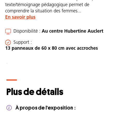
texte/témoignage pédagogique permet de
comprendre la situation des femmes...
En savoir plus
Disponibilité
Au centre Hubertine Auclert
Support
13 panneaux de 60 x 80 cm avec accroches
Description
complète
Plus de détails
Par
exemple
À propos de l’exposition
: