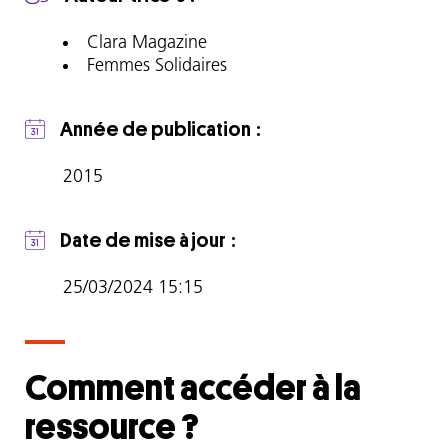
droit
à
Clara Magazine
la
Femmes Solidaires
mixité
dans
Année de publication
le
sport
2015
avec
Jeannie
Longo,
Date de mise à jour
le
droit
25/03/2024 15:15
à
la
laïcité
avec
Comment accéder à la
Djemila
ressource ?
Benhabib,