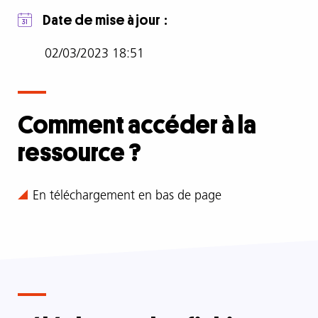
au
genre
Date de mise à jour
(BSG)
et
02/03/2023 18:51
un
état
des
Comment accéder à la
lieux
des
ressource ?
expériences
en
la
Comment
En téléchargement en bas de page
matière
accéder
à
la
Des
ressource
éléments
?
méthodologiques
pour