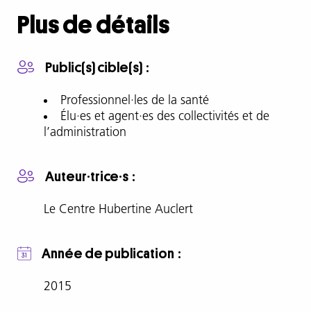
complète
Plus de détails
Construit
en
Public(s) cible(s)
trois
temps,
Professionnel·les de la santé
ce
Élu·es et agent·es des collectivités et de
guide
l’administration
propose
:
Auteur·trice·s
Le Centre Hubertine Auclert
Une
définition
de
Année de publication
la
budgétisation
2015
sensible