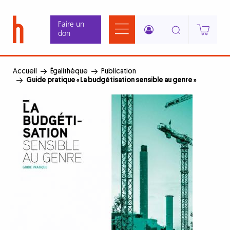
Aller
Panneau de gestion des cookies
au
Faire un
contenu
don
principal
Accueil
Égalithèque
Publication
Guide pratique « La budgétisation sensible au genre »