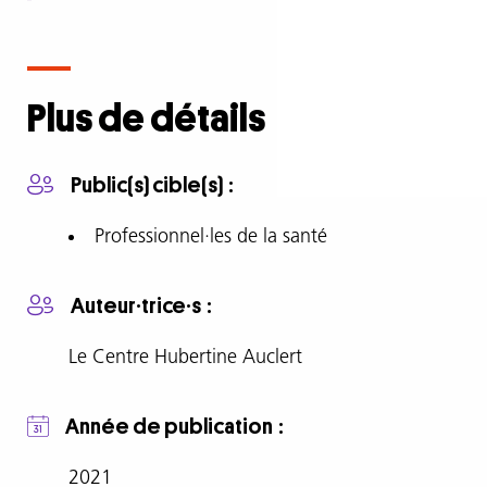
Description
complète
Plus de détails
Webconférence
«
Public(s) cible(s)
Féminisme
vs
Professionnel·les de la santé
sexisme
:
Auteur·trice·s
la
bataille
Le Centre Hubertine Auclert
numérique
pour
l'égalité
Année de publication
»
2021