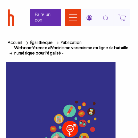
Aller
Panneau de gestion des cookies
au
Faire un
contenu
don
principal
Accueil
Égalithèque
Publication
Webconférence « Féminisme vs sexisme en ligne : la bataille
numérique pour l’égalité »