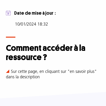
Date de mise à jour
10/01/2024 18:32
Comment accéder à la
ressource ?
Comment
Sur cette page, en cliquant sur "en savoir plus"
accéder
dans la description
à
la
ressource
?