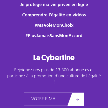
polymorphes
Je protège ma vie privée en ligne
et
ordinaires,
Comprendre l'égalité en vidéos
ciblant
les
#MaVoieMonChoix
garçons
comme
#PlusJamaisSansMonAccord
les
filles,
dans
La Cybertine
la
mesure
où
Rejoignez nos plus de 13 300 abonné·es et
leurs
participez à la promotion d'une culture de l'égalité
comportements
!
et
préférences
Email
sont
considérées