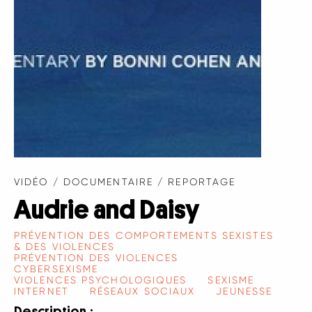
VIDÉO / DOCUMENTAIRE / REPORTAGE
Audrie and Daisy
PRÉVENTION DES COMPORTEMENTS SEXISTES
& DES VIOLENCES
PRÉVENTION DES VIOLENCES
CYBERSEXISME
VIOLENCES PSYCHOLOGIQUES
SEXISME
INTERNET
RÉSEAUX SOCIAUX
JEUNESSE
Description