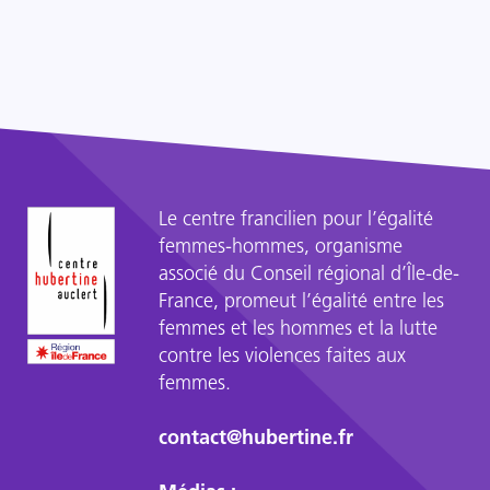
réseaux
?
sociaux
et
qui
restent
le
plus
souvent
impunies.
Le centre francilien pour l’égalité
L’une
femmes-hommes, organisme
des
associé du Conseil régional d’Île-de-
deux
France, promeut l’égalité entre les
affaires
femmes et les hommes et la lutte
concerne
contre les violences faites aux
une
femmes.
jeune
femme
contact@hubertine.fr
qui
s’est