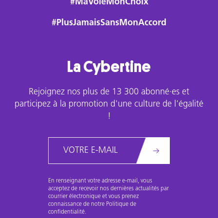
#MaVoieMonChoix
victimes,
y
#PlusJamaisSansMonAccord
compris
en
justice.
La Cybertine
Rejoignez nos plus de 13 300 abonné·es et
participez à la promotion d'une culture de l'égalité
!
Email
En renseignant votre adresse e-mail, vous
acceptez de recevoir nos dernières actualités par
courrier électronique et vous prenez
connaissance de notre Politique de
confidentialité.