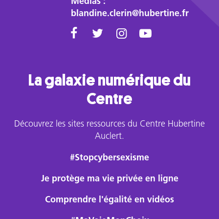
Médias :
suicidée
blandine.clerin@hubertine.fr
(Audrie)
mais
l’autre
affaire
(Daisy)
permet
La galaxie numérique du
d’aborder
Centre
la
résilience
et
Découvrez les sites ressources du Centre Hubertine
les
Auclert.
moyens
de
#Stopcybersexisme
s’en
Je protège ma vie privée en ligne
sortir
en
Comprendre l'égalité en vidéos
tant
que