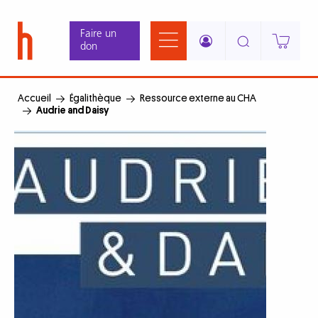
Aller
Panneau de gestion des cookies
au
Faire un
contenu
don
principal
Accueil
Égalithèque
Ressource externe au CHA
Audrie and Daisy