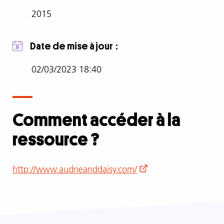
Se
2015
déroulant
sur
plusieurs
Date de mise à jour
années,
ce
02/03/2023 18:40
documentaire
traite
des
Comment accéder à la
viols
et
ressource ?
agressions
sexuelles,
filmées
Comment
http://www.audrieanddaisy.com/
et
accéder
relayées
à
via
la
les
ressource