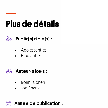
Description
complète
Plus de détails
Documentaire
de
Public(s) cible(s)
Bonni
Cohen
Adolescent·es
et
Étudiant·es
Jon
Shenk,
Auteur·trice·s
sorti
en
Bonni Cohen
2015
Jon Shenk
(en
anglais,
sous-
Année de publication
titré).