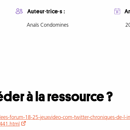
Auteur·trice·s
A
Anaïs Condomines
2
er à la ressource ?
celees-forum-18-25-jeuxvideo-com-twitter-chroniques-de-l-
9441.html