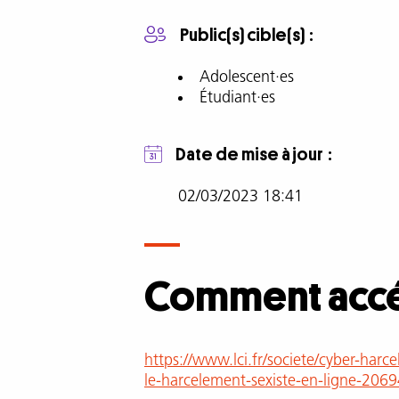
vidéo
à
Public(s) cible(s)
base
de
Adolescent·es
témoignages
Étudiant·es
de
femmes
Date de mise à jour
victimes
de
02/03/2023 18:41
cybersexisme
et
sur
ceux
Comment accéd
qui
les
harcèlent.
Quelles
Comment
https://www.lci.fr/societe/cyber-har
formes
accéder
le-harcelement-sexiste-en-ligne-206
prennent