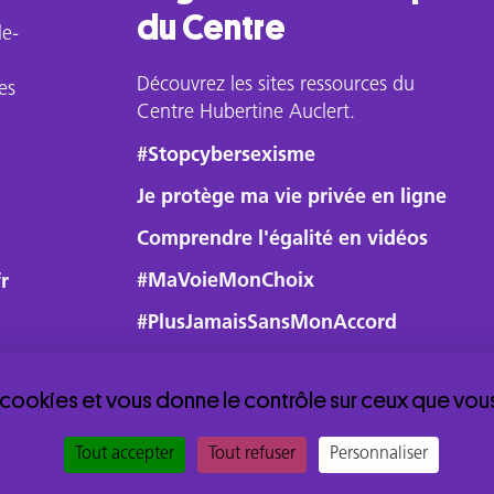
du Centre
le-
Découvrez les sites ressources du
es
Centre Hubertine Auclert.
#Stopcybersexisme
Je protège ma vie privée en ligne
Comprendre l'égalité en vidéos
#MaVoieMonChoix
r
#PlusJamaisSansMonAccord
s cookies et vous donne le contrôle sur ceux que vou
Tout accepter
Tout refuser
Personnaliser
Accéder à l'espace Membres
Mentions légales et 