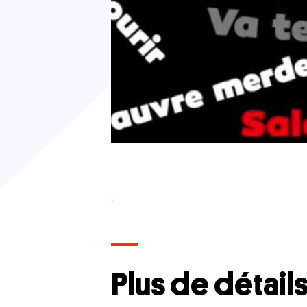
Description
complète
Plus de détail
Documentaire