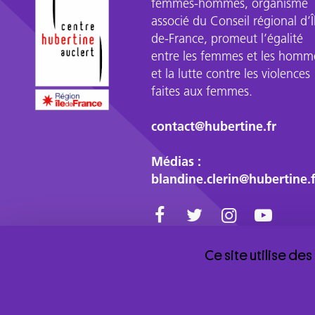
de
femmes-hommes, organisme
poids
associé du Conseil régional d’Î
que
de-France, promeut l’égalité
les
entre les femmes et les homm
autres
et la lutte contre les violences
?
faites aux femmes.
Les
militantes
contact@hubertine.fr
et
activistes
Médias :
sont-
blandine.clerin@hubertine.f
elles
les
seules
cibles
d'un
Ce site utilise de
harcèlement
Le centre Hubertine Auclert est un
sexiste,
organisme associé de la région Île-de-
France.
qui