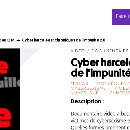
Faire 
e au CHA
Cyber harcelées : chroniques de l'impunité 2.0
VIDÉO / DOCUMENTAIRE
Cyber harcel
de l'impunité
MÉDIAS
CONSÉQUENC
CYBERSEXISME
VIOLE
NUMÉRIQUE
JEUNESS
Description
Documentaire vidéo à ba
victimes de cybersexisme et
Quelles formes prennent ce