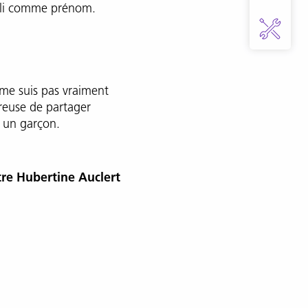
joli comme prénom.
e me suis pas vraiment
reuse de partager
c un garçon.
re Hubertine Auclert