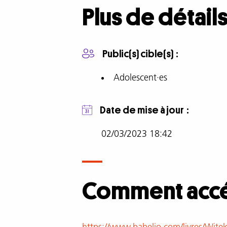
complète
Plus de détail
Je
me
suis
Public(s) cible(s)
inscrite
sur
Adolescent·es
un
nouveau
Date de mise à jour
tchat.
J'ai
02/03/2023 18:42
tapé
Marilou.
Je
trouvais
Comment accéd
que
ce
pseudo
correspondait