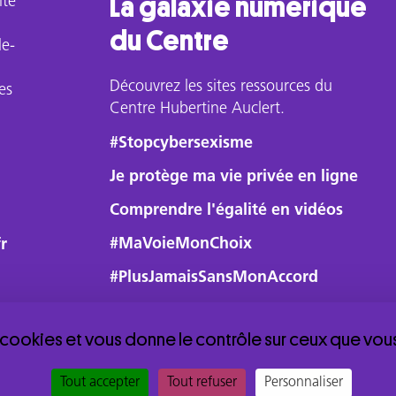
ité
La galaxie numérique
du Centre
le-
Découvrez les sites ressources du
es
Centre Hubertine Auclert.
#Stopcybersexisme
Je protège ma vie privée en ligne
Comprendre l'égalité en vidéos
#MaVoieMonChoix
r
#PlusJamaisSansMonAccord
s cookies et vous donne le contrôle sur ceux que vou
Tout accepter
Tout refuser
Personnaliser
Accéder à l'espace Membres
Mentions légales et 