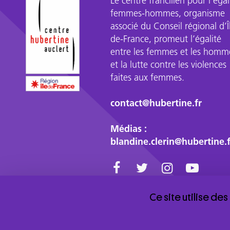
Le centre francilien pour l’égal
même.
femmes-hommes, organisme
Une
associé du Conseil régional d’Î
fille
de-France, promeut l’égalité
qui
entre les femmes et les homm
l'a
et la lutte contre les violences
tout
faites aux femmes.
de
suite
contact@hubertine.fr
attiré.
-
Médias :
Bonjour
blandine.clerin@hubertine.f
Marilou.
C'est
joli
comme
prénom.
Ce site utilise de
T'as
Le centre Hubertine Auclert est un
quel
organisme associé de la région Île-de-