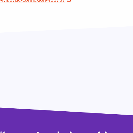
ek-Mauvise-connexion/408737