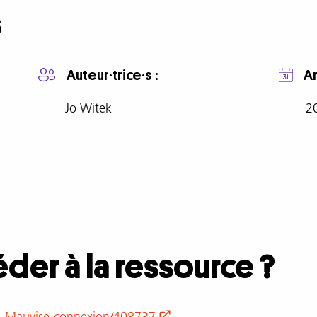
s
Auteur·trice·s
A
Jo Witek
2
er à la ressource ?