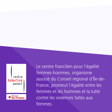
les
?
témoignages
d’une
dizaine
de
femmes,
de
tous
profils
et
de
tous
Le centre francilien pour l’égalité
pays,
femmes-hommes, organisme
et
associé du Conseil régional d’Île-de-
de
France, promeut l’égalité entre les
spécialistes
femmes et les hommes et la lutte
de
contre les violences faites aux
la
femmes.
question,