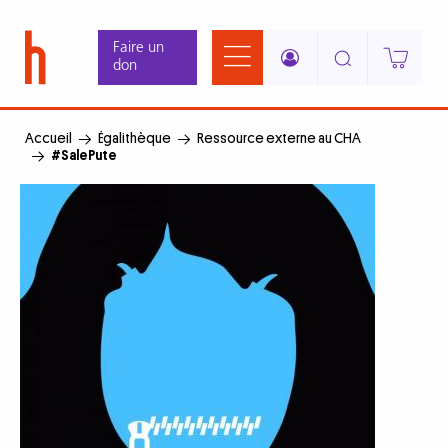
Aller
Panneau de gestion des cookies
au
Faire un
contenu
don
principal
Accueil
Égalithèque
Ressource externe au CHA
#SalePute