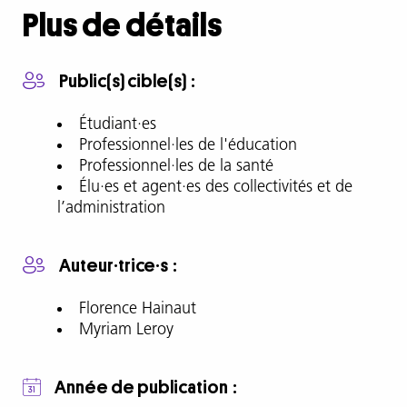
complète
Plus de détails
Loin
d’être
Public(s) cible(s)
un
phénomène
Étudiant·es
isolé,
Professionnel·les de l'éducation
le
Professionnel·les de la santé
cyberharcèlement
Élu·es et agent·es des collectivités et de
touche
l’administration
en
majorité
Auteur·trice·s
les
femmes.
Florence Hainaut
Une
Myriam Leroy
enquête
édifiante
sur
Année de publication
ce