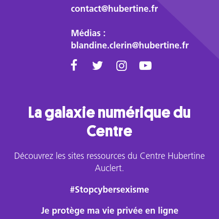
qui
contact@hubertine.fr
en
décryptent
Médias :
les
blandine.clerin@hubertine.fr
dimensions
sociologiques,
juridiques
et
sociétales.
La galaxie numérique du
Centre
Découvrez les sites ressources du Centre Hubertine
Auclert.
#Stopcybersexisme
Je protège ma vie privée en ligne