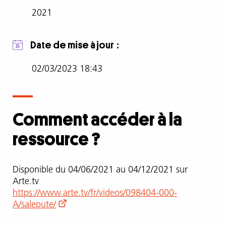
déferlement
2021
de
haine
Date de mise à jour
virtuelle,
aux
02/03/2023 18:43
conséquences
bien
réelles.
Florence
Comment accéder à la
Hainaut
et
ressource ?
Myriam
Leroy,
deux
Comment
Disponible du 04/06/2021 au 04/12/2021 sur
journalistes
accéder
Arte.tv
belges
à
https://www.arte.tv/fr/videos/098404-000-
cyberharcelées,
la
A/salepute/
recueillent
ressource