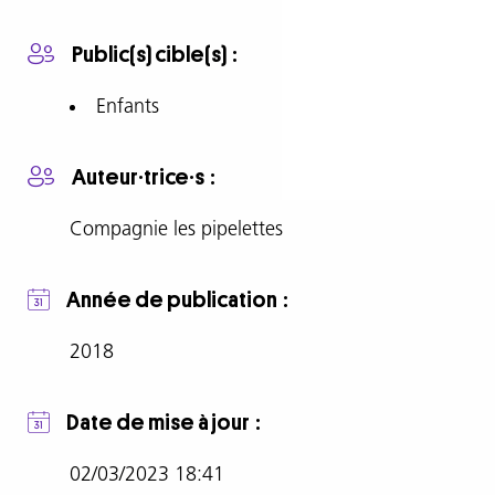
Spectacle
jeune
Public(s) cible(s)
public
Bien
Enfants
souvent
nous
Auteur·trice·s
conditionnons
les
Compagnie les pipelettes
enfants
dès
leur
Année de publication
plus
jeune
2018
âge
et
nous
Date de mise à jour
leur
communiquons
02/03/2023 18:41