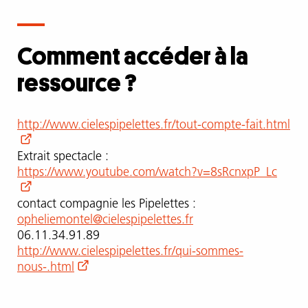
des
a
priori
Comment accéder à la
sans
même
ressource ?
nous
en
rendre
Comment
http://www.cielespipelettes.fr/tout-compte-fait.html
compte.
accéder
Comment
à
Extrait spectacle :
leur
la
https://www.youtube.com/watch?v=8sRcnxpP_Lc
faire
ressource
comprendre
?
contact compagnie les Pipelettes :
après
opheliemontel@cielespipelettes.fr
cela
06.11.34.91.89
l’égalité
http://www.cielespipelettes.fr/qui-sommes-
des
nous-.html
sexes
?