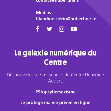
contact@hubertine.fr
état
des
Médias :
lieux
blandine.clerin@hubertine.fr
sur
ces
questions
et
rappelle
La galaxie numérique du
que
l’important
Centre
est
d’accepter
Découvrez les sites ressources du Centre Hubertine
chacun
Auclert.
tel
qu’il
#Stopcybersexisme
est
!
Je protège ma vie privée en ligne
Il