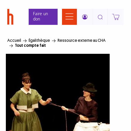
Aller
Panneau de gestion des cookies
au
Faire un
contenu
don
principal
Accueil
Égalithèque
Ressource externe au CHA
Tout compte fait