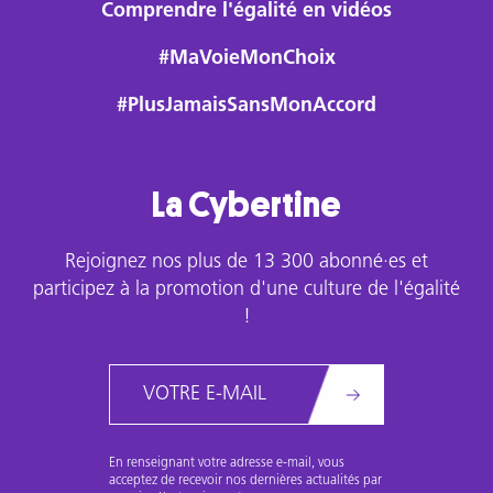
n’existe
Comprendre l'égalité en vidéos
pas
une
#MaVoieMonChoix
seule
#PlusJamaisSansMonAccord
et
unique
version
de
La Cybertine
chaque
conte
Rejoignez nos plus de 13 300 abonné·es et
mais
participez à la promotion d'une culture de l'égalité
des
!
milliers,
qui
voyagent
Email
à
travers
le
En renseignant votre adresse e-mail, vous
temps
acceptez de recevoir nos dernières actualités par