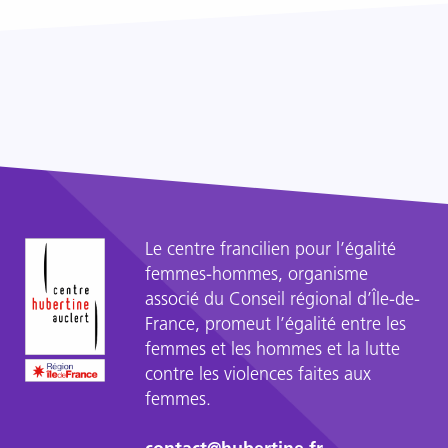
Être
égaux
veut-
il
dire
que
tout
le
monde
doit
Le centre francilien pour l’égalité
être
pareil
femmes-hommes, organisme
?
associé du Conseil régional d’Île-de-
"
France, promeut l’égalité entre les
Tout
femmes et les hommes et la lutte
Compte
contre les violences faites aux
Fait
femmes.
"dresse
un