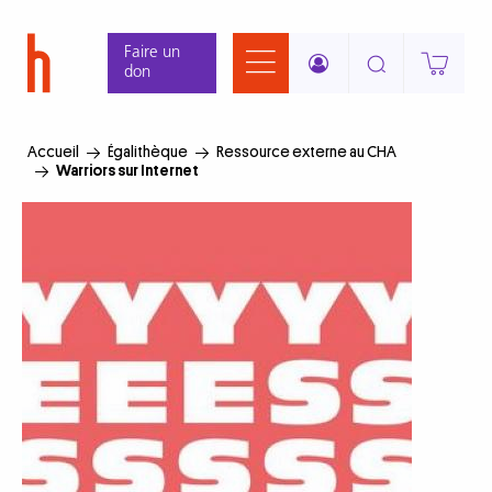
Aller
Panneau de gestion des cookies
au
Faire un
contenu
don
principal
Accueil
Égalithèque
Ressource externe au CHA
Warriors sur Internet