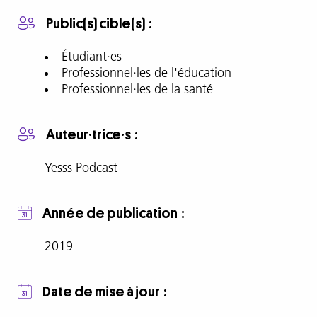
Des
femmes
Public(s) cible(s)
témoignent
de
Étudiant·es
comment
Professionnel·les de l'éducation
elles
Professionnel·les de la santé
ont
résisté
Auteur·trice·s
au
sexisme
Yesss Podcast
en
ligne
:
Année de publication
créer
une
2019
exposition
avec
ses
Date de mise à jour
messages