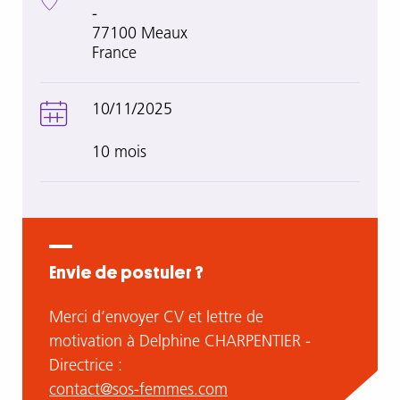
-
77100
Meaux
France
10/11/2025
10 mois
Envie de postuler ?
Merci d’envoyer CV et lettre de
motivation à Delphine CHARPENTIER -
Directrice :
contact@sos-femmes.com