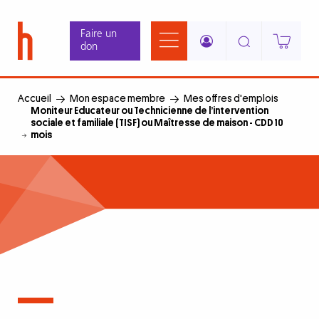
Aller
Panneau de gestion des cookies
au
Faire un
contenu
don
principal
Accueil
Mon espace membre
Mes offres d'emplois
Moniteur Educateur ou Technicienne de l’intervention
sociale et familiale (TISF) ou Maîtresse de maison - CDD 10
mois