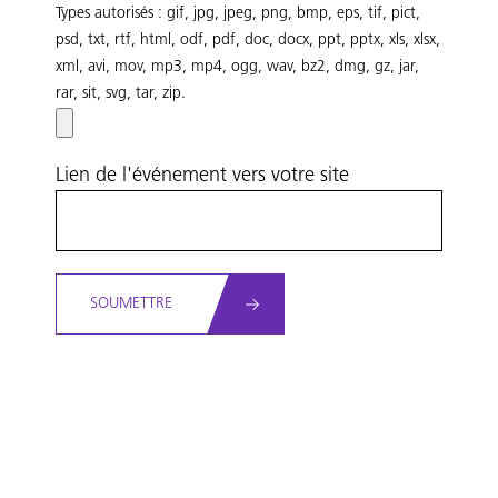
Types autorisés : gif, jpg, jpeg, png, bmp, eps, tif, pict,
psd, txt, rtf, html, odf, pdf, doc, docx, ppt, pptx, xls, xlsx,
xml, avi, mov, mp3, mp4, ogg, wav, bz2, dmg, gz, jar,
rar, sit, svg, tar, zip.
Lien de l'événement vers votre site