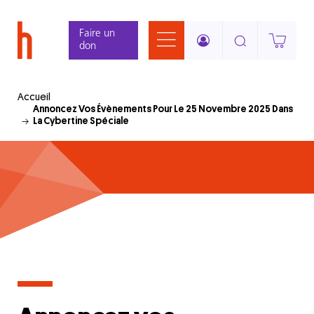
Aller
Panneau de gestion des cookies
au
Faire un
contenu
don
principal
Accueil
Annoncez Vos Évènements Pour Le 25 Novembre 2025 Dans
La Cybertine Spéciale