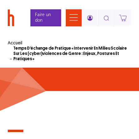
Aller
Panneau de gestion des cookies
au
Faire un
contenu
don
principal
Accueil
Temps D’échange de Pratique « Intervenir En Milieu Scolaire
Sur Les (cyber)violences de Genre : Enjeux, Postures Et
Pratiques »