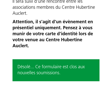
Il sera suivi d'une rencontre entre les
associations membres du Centre Hubertine
Auclert.
Attention, il s'agit d'un évènement en
présentiel uniquement. Pensez à vous
munir de votre carte d'identité lors de
votre venue au Centre Hubertine
Auclert.
Formulaire
Message
Désolé... Ce formulaire est clos aux
nouvelles soumissions.
d'état