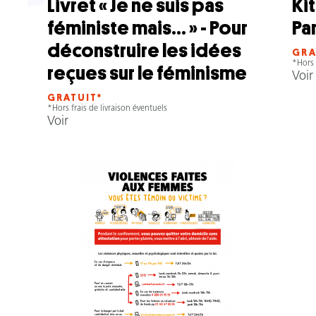
Livret « Je ne suis pas
Kit
féministe mais... » - Pour
Pa
déconstruire les idées
GRA
*Hors 
reçues sur le féminisme
Voir
GRATUIT*
*Hors frais de livraison éventuels
Voir