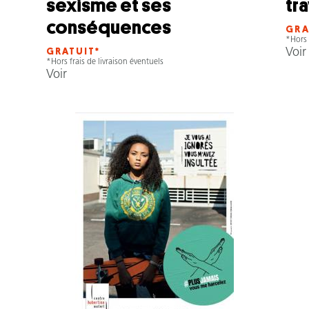
sexisme et ses
tra
conséquences
GRA
*Hors 
GRATUIT*
Voir
*Hors frais de livraison éventuels
Voir