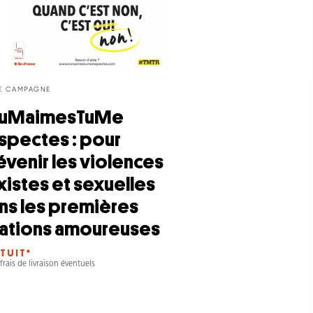
DE CAMPAGNE
uMaimesTuMe
spectes : pour
évenir les violences
xistes et sexuelles
ns les premières
lations amoureuses
TUIT*
frais de livraison éventuels