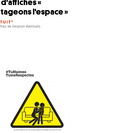
 d'affiches «
rtageons l'espace »
TUIT*
frais de livraison éventuels