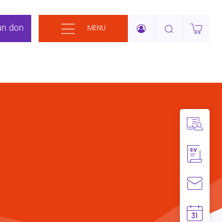
un don
MENU