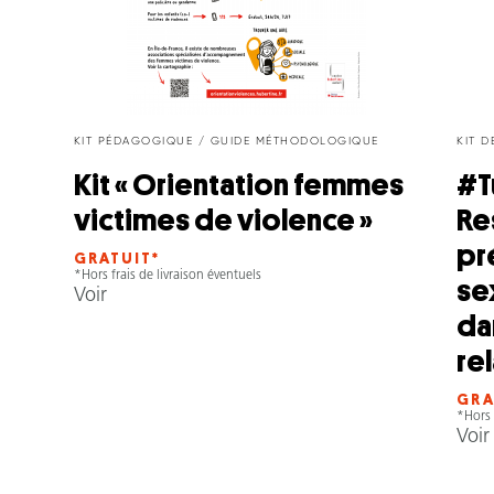
KIT PÉDAGOGIQUE / GUIDE MÉTHODOLOGIQUE
KIT 
Kit « Orientation femmes
#T
victimes de violence »
Re
pr
GRATUIT*
*Hors frais de livraison éventuels
se
Voir
da
re
GRA
*Hors 
Voir