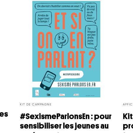
KIT DE CAMPAGNE
AFFI
tes
#SexismeParlonsEn : pour
Kit
sensibiliser les jeunes au
pr