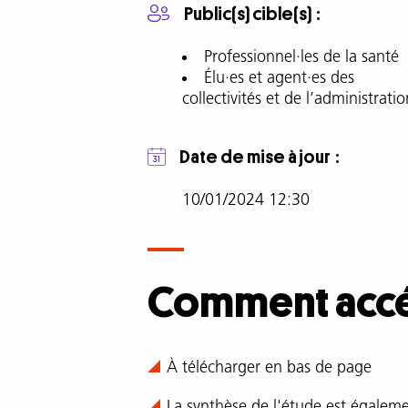
trois
Public(s) cible(s)
objectifs
:
Professionnel·les de la santé
Élu·es et agent·es des
collectivités et de l’administratio
Mesurer
l’ampleur
Date de mise à jour
des
cyberviolences
10/01/2024 12:30
dans
le
contexte
de
Comment accéd
violences
conjugales
Comment
À télécharger en bas de page
Caractériser
accéder
les
La synthèse de l'étude est égalem