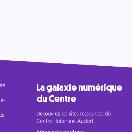
ité
La galaxie numérique
du Centre
le-
Découvrez les sites ressources du
es
Centre Hubertine Auclert.