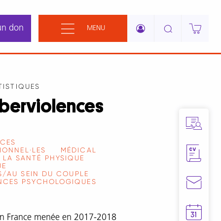
un don
MENU
TISTIQUES
yberviolences
NCES
IONNEL·LES
MÉDICAL
 LA SANTÉ PHYSIQUE
UE
/AU SEIN DU COUPLE
NCES PSYCHOLOGIQUES
 en France menée en 2017-2018