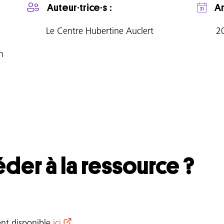
Auteur·trice·s
A
Le Centre Hubertine Auclert
2
n
er à la ressource ?
ent disponible
ici