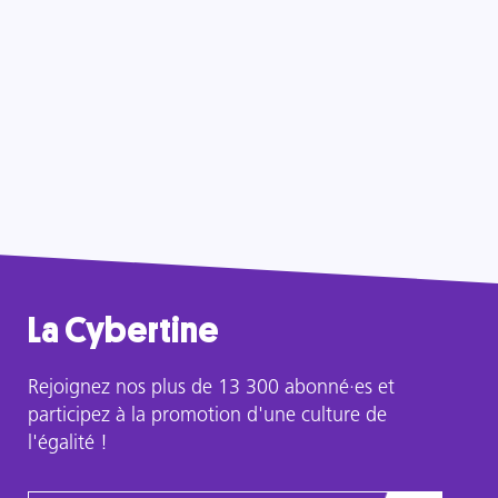
La Cybertine
Rejoignez nos plus de 13 300 abonné·es et
participez à la promotion d'une culture de
l'égalité !