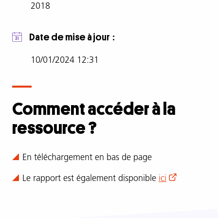
conjugales
2018
Caractériser
Date de mise à jour
les
cyberviolences
10/01/2024 12:31
conjugales
Identifier
Comment accéder à la
les
ressource ?
modalités
et
difficultés
Comment
En téléchargement en bas de page
d’accompagnement
accéder
des
Le rapport est également disponible
ici
à
professionnel·les.
la
ressource
La
?