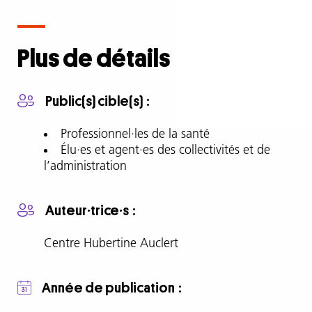
Description
complète
Plus de détails
3
objectifs
Public(s) cible(s)
:
Professionnel·les de la santé
Élu·es et agent·es des collectivités et de
Mesurer
l’administration
l’ampleur
des
Auteur·trice·s
cyberviolences
dans
Centre Hubertine Auclert
le
contexte
de
Année de publication
violences