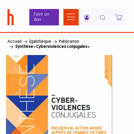
Aller
Panneau de gestion des cookies
au
Faire un
contenu
don
principal
Accueil
Égalithèque
Publication
Synthèse « Cyberviolences conjugales »