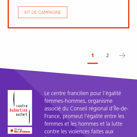
KIT DE CAMPAGNE
Page
Page
1
Admin
2
suivant
courante
page
Pagination
Le centre francilien pour l’égalité
femmes-hommes, organisme
associé du Conseil régional d’Île-de-
France, promeut l’égalité entre les
femmes et les hommes et la lutte
contre les violences faites aux