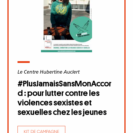
Le Centre Hubertine Auclert
#PlusJamaisSansMonAccor
d : pour lutter contre les
violences sexistes et
sexuelles chez les jeunes
KIT DE CAMPAGNE