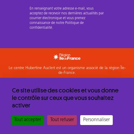
En renseignant votre adresse e-mail, vous
acceptez de recevoir nos dernières actualités par
courrier électronique et vous prenez
connaissance de notre Politique de
confidentialité.
Le centre Hubertine Auclert est un organisme associé de la région Île-
de-France.
Accéder à l'espace Membres
Ce site utilise des cookies et vous donne
Mentions légales et politique de confidentialité
le contrôle sur ceux que vous souhaitez
© 2026 Centre Hubertine Auclert
activer
Tout accepter
Tout refuser
Personnaliser
Commander un
Formations
Contact
Agenda
Emploi
outil