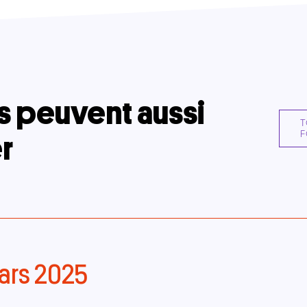
s peuvent aussi
Url
T
F
r
ars 2025