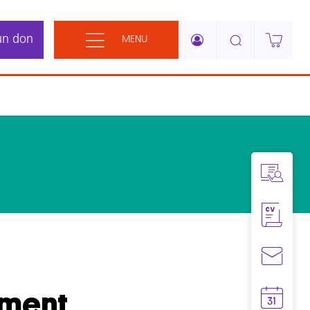
un don
MENU
ement