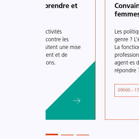
au travail : comprendre et
Convain
ployeuse
femmes
ns légales des collectivités
Chapô
Les politi
vention et de lutte contre les
genre ? L’
Ces obligations nécessitent une mise
La fonctio
vention, de signalement et de
profession
victimes et de sanctions.
agent·es d
répondre 
Lieu
Sur site
Heures
09h00 - 1