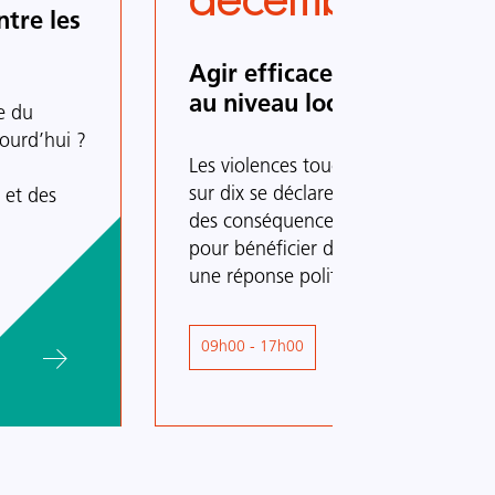
décembre 2025
ntre les
Agir efficacement contre l
au niveau local
e du
jourd’hui ?
Chapô
Les violences touchent de très nom
sur dix se déclare victime de violence
 et des
des conséquences de ces violences, 
pour bénéficier d’un accompagnement 
une réponse politique globale.
Heures
09h00 - 17h00
Thème
Appui aux collectivités 
principal