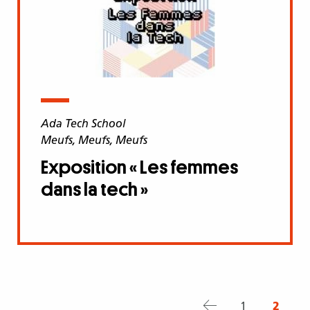
Ada Tech School
Meufs, Meufs, Meufs
Exposition « Les femmes
dans la tech »
Page
Admin
1
Page
2