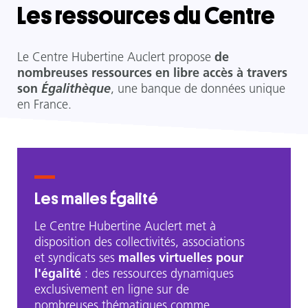
Les ressources du Centre
Le Centre Hubertine Auclert propose
de
nombreuses ressources en libre accès à travers
son
Égalithèque
, une banque de données unique
en France.
Les malles Égalité
Le Centre Hubertine Auclert met à
disposition des collectivités, associations
et syndicats ses
malles virtuelles pour
l'égalité
: des ressources dynamiques
exclusivement en ligne sur de
nombreuses thématiques comme