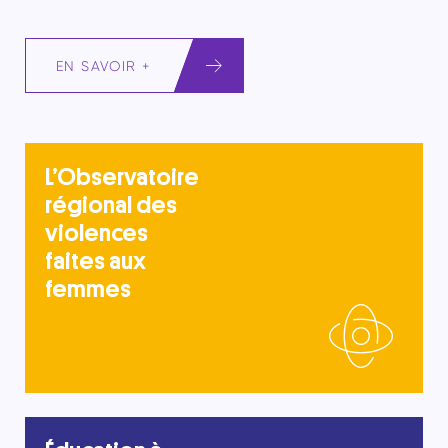
EN SAVOIR +
L’Observatoire
régional des
violences
faites aux
femmes