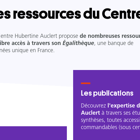
es ressources du Centr
Centre Hubertine Auclert propose
de nombreuses ressou
libre accès à travers son
Égalithèque
, une banque de
nées unique en France.
Les publications
Découvrez
l'expertise 
Auclert
à travers ses étu
synthèses, toutes access
commandables (sous cert