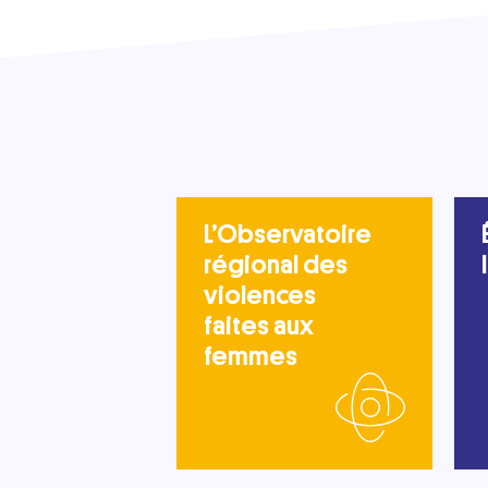
L’Observatoire
régional des
violences
faites aux
femmes