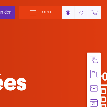
un don
MENU
té