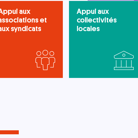
Appui aux
Appui aux
associations et
collectivités
aux syndicats
locales