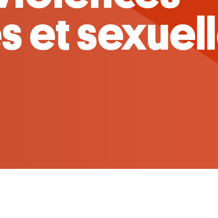
ne Auclert 
e !