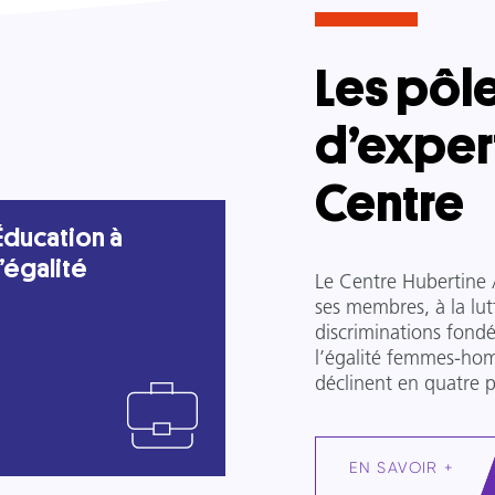
Les pôl
d’exper
Centre
Éducation à
l’égalité
Le Centre Hubertine 
ses membres, à la lutt
discriminations fondé
l’égalité femmes-hom
déclinent en quatre p
EN SAVOIR +