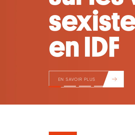
Huberti
en lign
EN SAVOIR +