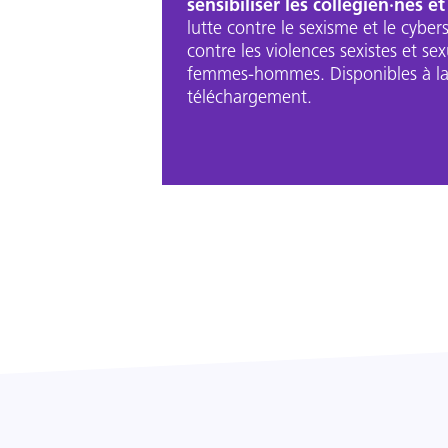
sensibiliser les collégien·nes et
lutte contre le sexisme et le cybers
contre les violences sexistes et sexu
femmes-hommes. Disponibles à l
téléchargement.