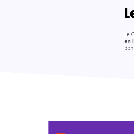
L
Le 
en 
don