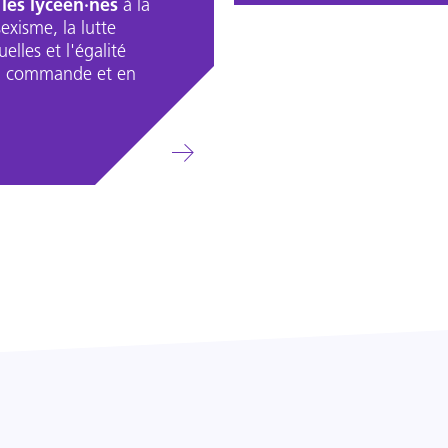
 les lycéen·nes
à la
exisme, la lutte
elles et l'égalité
a commande et en