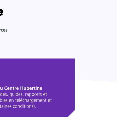
e
rces
du Centre Hubertine
des, guides, rapports et
ibles en téléchargement et
aines conditions).