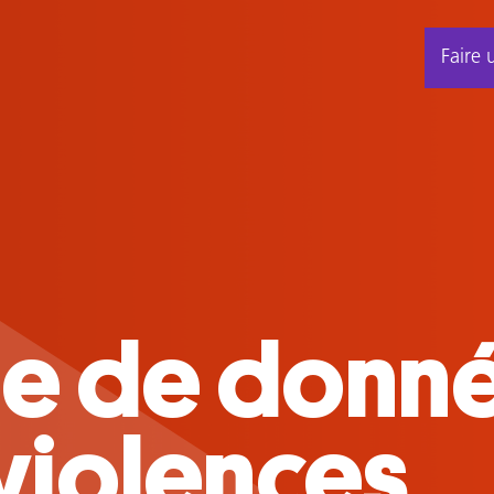
Faire 
ort d'activi
u Centre