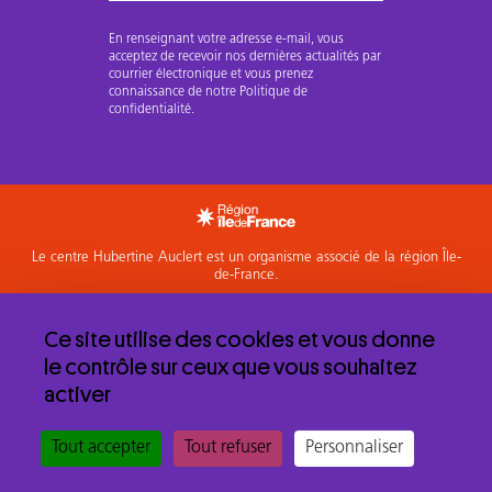
En renseignant votre adresse e-mail, vous
acceptez de recevoir nos dernières actualités par
courrier électronique et vous prenez
connaissance de notre Politique de
confidentialité.
Le centre Hubertine Auclert est un organisme associé de la région Île-
de-France.
Accéder à l'espace Membres
Ce site utilise des cookies et vous donne
Mentions légales et politique de confidentialité
le contrôle sur ceux que vous souhaitez
© 2026 Centre Hubertine Auclert
activer
Tout accepter
Tout refuser
Personnaliser
Commander un
Formations
Contact
Agenda
Emploi
outil