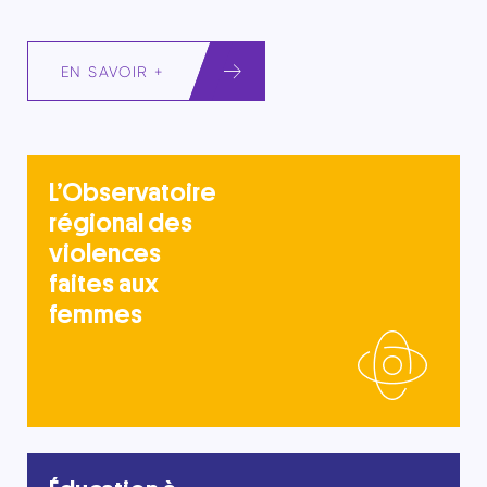
EN SAVOIR +
L’Observatoire
régional des
violences
faites aux
femmes