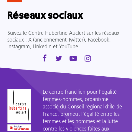
Réseaux sociaux
Suivez le Centre Hubertine Auclert sur les réseaux
sociaux :
X
(anciennement Twitter),
Facebook
,
Instagram
,
Linkedin
et
YouTube
...
Le centre francilien pour l’égalité
femmes-hommes, organisme
associé du Conseil régional d’Île-de-
France, promeut l’égalité entre les
femmes et les hommes et la lutte
contre les violences faites aux