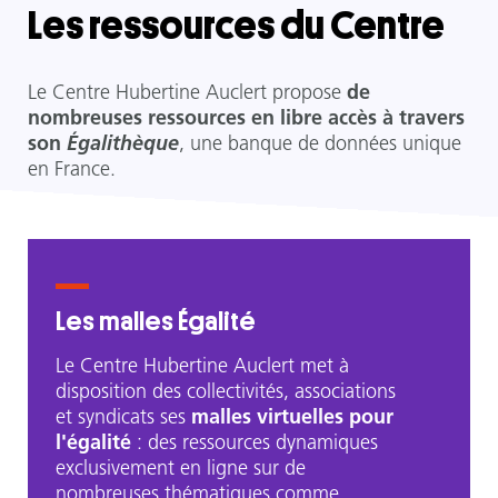
Les ressources du Centre
Le Centre Hubertine Auclert propose
de
nombreuses ressources en libre accès à travers
son
Égalithèque
, une banque de données unique
en France.
Les malles Égalité
Le Centre Hubertine Auclert met à
disposition des collectivités, associations
et syndicats ses
malles virtuelles pour
l'égalité
: des ressources dynamiques
exclusivement en ligne sur de
nombreuses thématiques comme