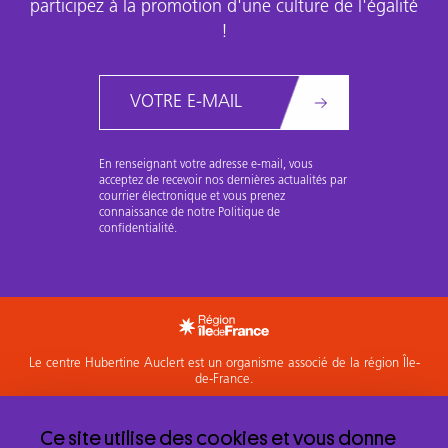
participez à la promotion d'une culture de l'égalité
!
Email
En renseignant votre adresse e-mail, vous
acceptez de recevoir nos dernières actualités par
courrier électronique et vous prenez
connaissance de notre Politique de
confidentialité.
Le centre Hubertine Auclert est un organisme associé de la région Île-
de-France.
Accéder à l'espace Membres
Ce site utilise des cookies et vous donne
Mentions légales et politique de confidentialité