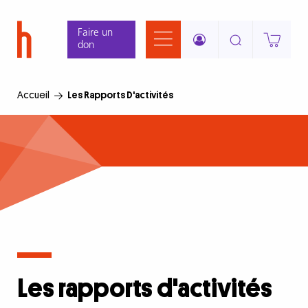
Aller
Panneau de gestion des cookies
au
Faire un
contenu
don
principal
Accueil
Les Rapports D'activités
Les rapports d'activités